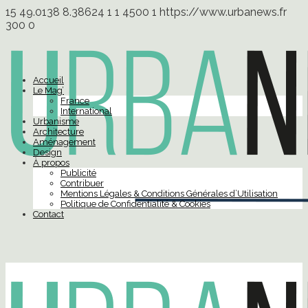
15
49.0138
8.38624
1
1
4500
1
https://www.urbanews.fr
300
0
Accueil
Le Mag’
France
International
Urbanisme
Architecture
Aménagement
Design
À propos
Publicité
Contribuer
Mentions Légales & Conditions Générales d’Utilisation
Politique de Confidentialité & Cookies
Contact