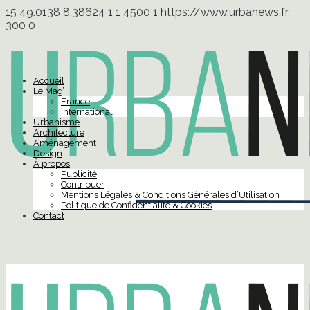
15
49.0138
8.38624
1
1
4500
1
https://www.urbanews.fr
300
0
Accueil
Le Mag’
France
International
Urbanisme
Architecture
Aménagement
Design
À propos
Publicité
Contribuer
Mentions Légales & Conditions Générales d’Utilisation
Politique de Confidentialité & Cookies
Contact