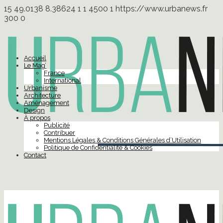
15
49.0138
8.38624
1
1
4500
1
https://www.urbanews.fr
300
0
Accueil
Le Mag’
France
International
Urbanisme
Architecture
Aménagement
Design
À propos
Publicité
Contribuer
Mentions Légales & Conditions Générales d’Utilisation
Politique de Confidentialité & Cookies
Contact