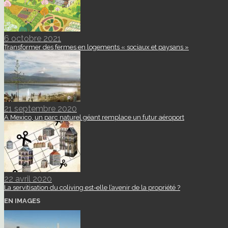
6 octobre 2021
Transformer des fermes en logements « sociaux et paysans »
21 septembre 2020
A Mexico, un parc naturel géant remplace un futur aéroport
22 avril 2020
La servitisation du coliving est-elle l’avenir de la propriété ?
EN IMAGES