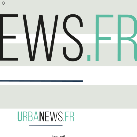
0
0
Accueil