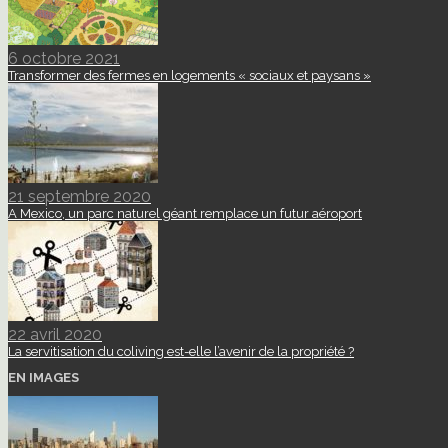
6 octobre 2021
Transformer des fermes en logements « sociaux et paysans »
21 septembre 2020
A Mexico, un parc naturel géant remplace un futur aéroport
22 avril 2020
La servitisation du coliving est-elle l’avenir de la propriété ?
EN IMAGES