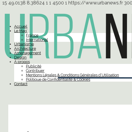
15
49.0138
8.38624
1
1
4500
1
https://www.urbanews.fr
30
Accueil
Le Mag’
France
International
Urbanisme
Architecture
Aménagement
Design
À propos
Publicité
Contribuer
Mentions Légales & Conditions Générales d’Utilisation
Politique de Confidentialité & Cookies
Contact