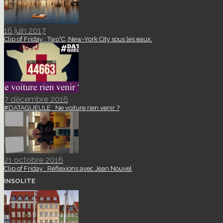
16 juin 2017
Clip of Friday : Two°C, New-York City sous les eaux.
7 décembre 2016
#DATAGUEULE : Ne voiture rien venir ?
21 octobre 2016
Clip of Friday : Réflexions avec Jean Nouvel
INSOLITE