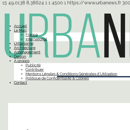
15
49.0138
8.38624
1
1
4500
1
https://www.urbanews.fr
30
Accueil
Le Mag’
France
International
Urbanisme
Architecture
Aménagement
Design
À propos
Publicité
Contribuer
Mentions Légales & Conditions Générales d’Utilisation
Politique de Confidentialité & Cookies
Contact