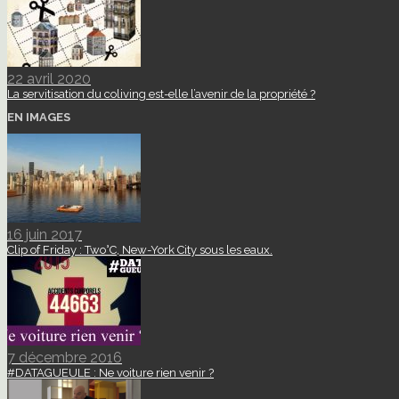
22 avril 2020
La servitisation du coliving est-elle l’avenir de la propriété ?
EN IMAGES
16 juin 2017
Clip of Friday : Two°C, New-York City sous les eaux.
7 décembre 2016
#DATAGUEULE : Ne voiture rien venir ?