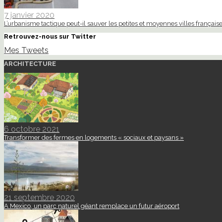
7 janvier 2020
L’urbanisme tactique peut-il sauver les petites et moyennes villes française
Retrouvez-nous sur Twitter
Mes Tweets
ARCHITECTURE
6 octobre 2021
Transformer des fermes en logements « sociaux et paysans »
21 septembre 2020
A Mexico, un parc naturel géant remplace un futur aéroport