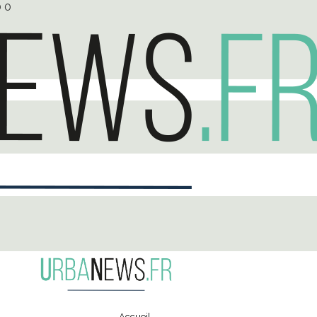
0
0
Accueil