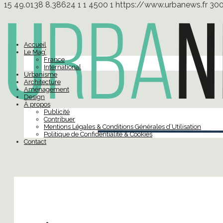
15
49.0138
8.38624
1
1
4500
1
https://www.urbanews.fr
30
Accueil
Le Mag’
France
International
Urbanisme
Architecture
Aménagement
Design
À propos
Publicité
Contribuer
Mentions Légales & Conditions Générales d’Utilisation
Politique de Confidentialité & Cookies
Contact