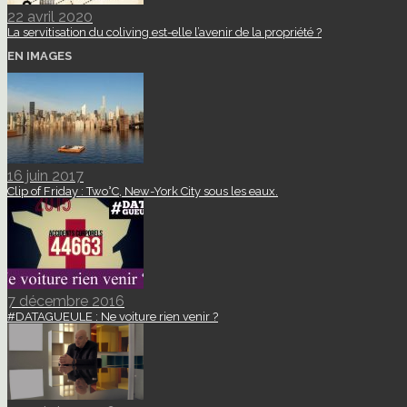
22 avril 2020
La servitisation du coliving est-elle l’avenir de la propriété ?
EN IMAGES
16 juin 2017
Clip of Friday : Two°C, New-York City sous les eaux.
7 décembre 2016
#DATAGUEULE : Ne voiture rien venir ?