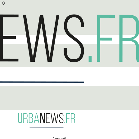
0
0
Accueil