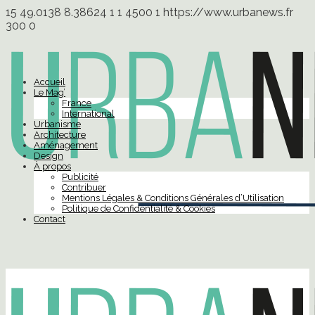
15
49.0138
8.38624
1
1
4500
1
https://www.urbanews.fr
300
0
Accueil
Le Mag’
France
International
Urbanisme
Architecture
Aménagement
Design
À propos
Publicité
Contribuer
Mentions Légales & Conditions Générales d’Utilisation
Politique de Confidentialité & Cookies
Contact