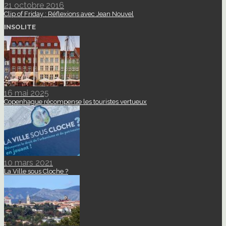
21 octobre 2016
Clip of Friday : Réflexions avec Jean Nouvel
INSOLITE
16 mai 2025
Copenhague récompense les touristes vertueux
10 mars 2021
La Ville sous Cloche ?