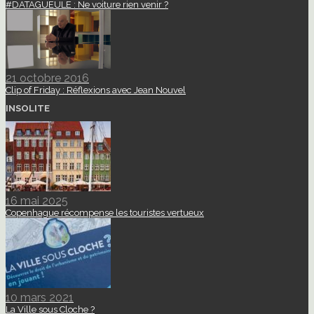
#DATAGUEULE : Ne voiture rien venir ?
21 octobre 2016
Clip of Friday : Réflexions avec Jean Nouvel
INSOLITE
16 mai 2025
Copenhague récompense les touristes vertueux
10 mars 2021
La Ville sous Cloche ?