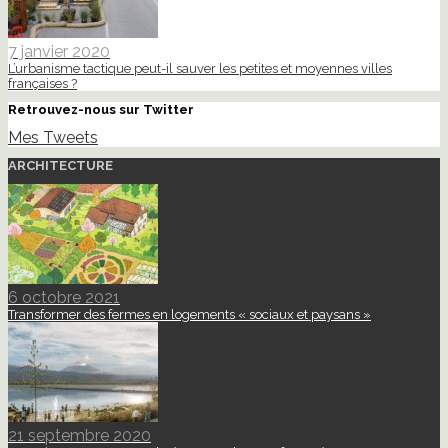
7 janvier 2020
L’urbanisme tactique peut-il sauver les petites et moyennes villes
françaises ?
Retrouvez-nous sur Twitter
Mes Tweets
ARCHITECTURE
6 octobre 2021
Transformer des fermes en logements « sociaux et paysans »
21 septembre 2020