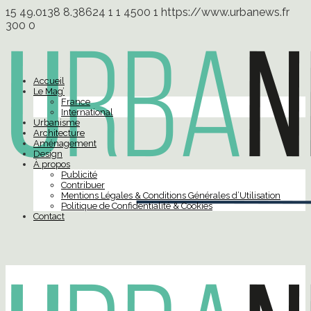
15
49.0138
8.38624
1
1
4500
1
https://www.urbanews.fr
300
0
Accueil
Le Mag’
France
International
Urbanisme
Architecture
Aménagement
Design
À propos
Publicité
Contribuer
Mentions Légales & Conditions Générales d’Utilisation
Politique de Confidentialité & Cookies
Contact