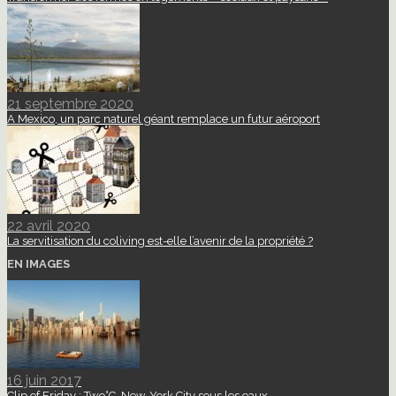
21 septembre 2020
A Mexico, un parc naturel géant remplace un futur aéroport
22 avril 2020
La servitisation du coliving est-elle l’avenir de la propriété ?
EN IMAGES
16 juin 2017
Clip of Friday : Two°C, New-York City sous les eaux.