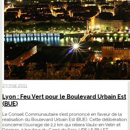
23 mai 2011
Lyon : Feu Vert pour le Boulevard Urbain Est
(BUE)
Le Conseil Communautaire s'est prononcé en faveur de la
réalisation du Boulevard Urbain Est (BUE). Cette délibération
concerne l'ouvrage de 2,2 km qui reliera Vaulx-en-Velin et