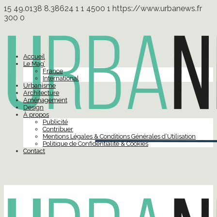
15
49.0138
8.38624
1
1
4500
1
https://www.urbanews.fr
300
0
Accueil
Le Mag’
France
International
Urbanisme
Architecture
Aménagement
Design
À propos
Publicité
Contribuer
Mentions Légales & Conditions Générales d’Utilisation
Politique de Confidentialité & Cookies
Contact