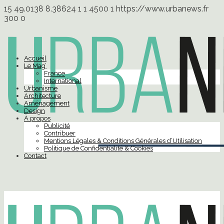
15
49.0138
8.38624
1
1
4500
1
https://www.urbanews.fr
300
0
Accueil
Le Mag’
France
International
Urbanisme
Architecture
Aménagement
Design
À propos
Publicité
Contribuer
Mentions Légales & Conditions Générales d’Utilisation
Politique de Confidentialité & Cookies
Contact