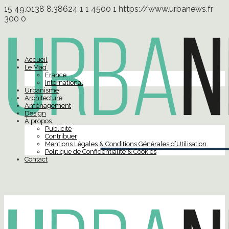
15
49.0138
8.38624
1
1
4500
1
https://www.urbanews.fr
300
0
Accueil
Le Mag’
France
International
Urbanisme
Architecture
Aménagement
Design
À propos
Publicité
Contribuer
Mentions Légales & Conditions Générales d’Utilisation
Politique de Confidentialité & Cookies
Contact