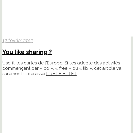
17 février 2013
You like sharing ?
Use-it, les cartes de l'Europe. Si t'es adepte des activités
commençant par « co », « free » ou « lib », cet article va
surement t'intéresser.
LIRE LE BILLET