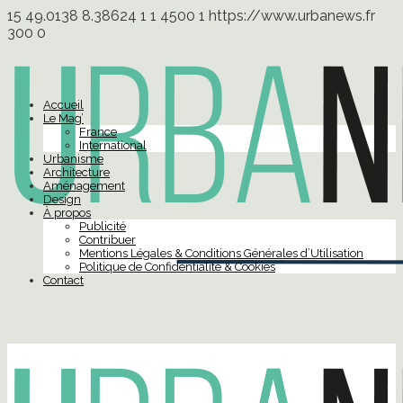
15
49.0138
8.38624
1
1
4500
1
https://www.urbanews.fr
300
0
Accueil
Le Mag’
France
International
Urbanisme
Architecture
Aménagement
Design
À propos
Publicité
Contribuer
Mentions Légales & Conditions Générales d’Utilisation
Politique de Confidentialité & Cookies
Contact