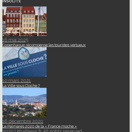
INSOLITE
16 mai 2025
Copenhague récompense les touristes vertueux
10 mars 2021
La Ville sous Cloche ?
16 décembre 2020
Le Palmarès 2020 de la « France moche »
2020 UrbaNews.fr. All rights reserved.