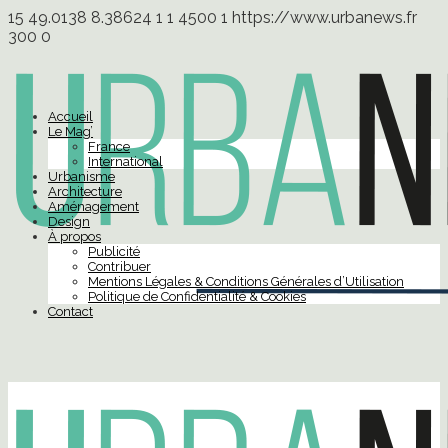
15
49.0138
8.38624
1
1
4500
1
https://www.urbanews.fr
300
0
Accueil
Le Mag’
France
International
Urbanisme
Architecture
Aménagement
Design
À propos
Publicité
Contribuer
Mentions Légales & Conditions Générales d’Utilisation
Politique de Confidentialité & Cookies
Contact