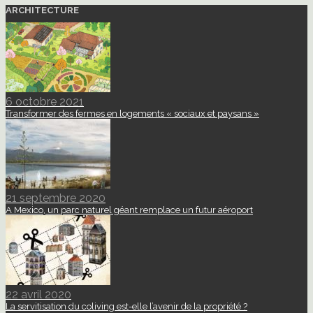
ARCHITECTURE
6 octobre 2021
Transformer des fermes en logements « sociaux et paysans »
21 septembre 2020
A Mexico, un parc naturel géant remplace un futur aéroport
22 avril 2020
La servitisation du coliving est-elle l’avenir de la propriété ?