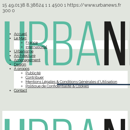
15
49.0138
8.38624
1
1
4500
1
https://www.urbanews.fr
300
0
Accueil
Le Mag’
France
International
Urbanisme
Architecture
Aménagement
Design
À propos
Publicité
Contribuer
Mentions Légales & Conditions Générales d’Utilisation
Politique de Confidentialité & Cookies
Contact