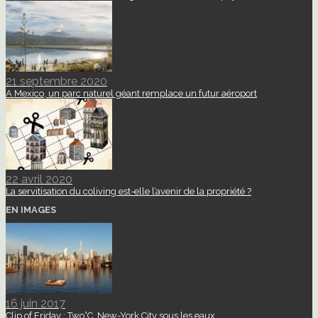
21 septembre 2020
A Mexico, un parc naturel géant remplace un futur aéroport
22 avril 2020
La servitisation du coliving est-elle l’avenir de la propriété ?
EN IMAGES
16 juin 2017
Clip of Friday : Two°C, New-York City sous les eaux.