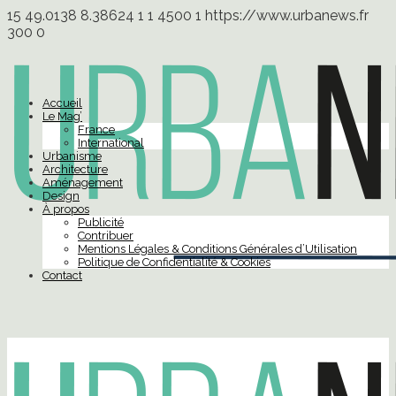
15
49.0138
8.38624
1
1
4500
1
https://www.urbanews.fr
300
0
Accueil
Le Mag’
France
International
Urbanisme
Architecture
Aménagement
Design
À propos
Publicité
Contribuer
Mentions Légales & Conditions Générales d’Utilisation
Politique de Confidentialité & Cookies
Contact