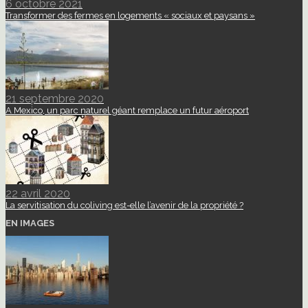
6 octobre 2021
Transformer des fermes en logements « sociaux et paysans »
21 septembre 2020
A Mexico, un parc naturel géant remplace un futur aéroport
22 avril 2020
La servitisation du coliving est-elle l’avenir de la propriété ?
EN IMAGES