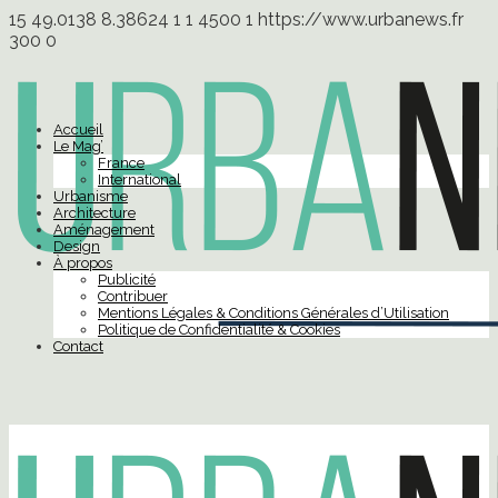
15
49.0138
8.38624
1
1
4500
1
https://www.urbanews.fr
300
0
Accueil
Le Mag’
France
International
Urbanisme
Architecture
Aménagement
Design
À propos
Publicité
Contribuer
Mentions Légales & Conditions Générales d’Utilisation
Politique de Confidentialité & Cookies
Contact