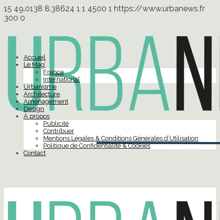
15
49.0138
8.38624
1
1
4500
1
https://www.urbanews.fr
300
0
Accueil
Le Mag’
France
International
Urbanisme
Architecture
Aménagement
Design
À propos
Publicité
Contribuer
Mentions Légales & Conditions Générales d’Utilisation
Politique de Confidentialité & Cookies
Contact