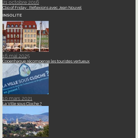
21 octobre 2016
Clip of Friday : Réflexions avec Jean Nouvel
INSOLITE
16 mai 2025
Copenhague récompense les touristes vertueux
10 mars 2021
La Ville sous Cloche ?