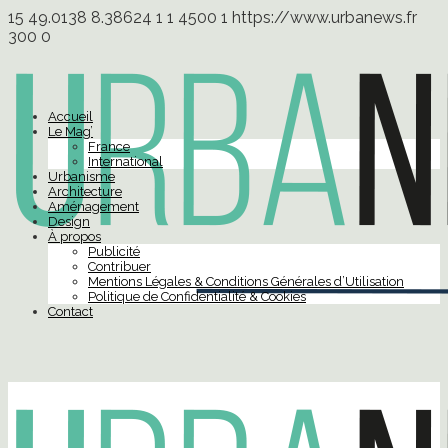
15
49.0138
8.38624
1
1
4500
1
https://www.urbanews.fr
300
0
Accueil
Le Mag’
France
International
Urbanisme
Architecture
Aménagement
Design
À propos
Publicité
Contribuer
Mentions Légales & Conditions Générales d’Utilisation
Politique de Confidentialité & Cookies
Contact