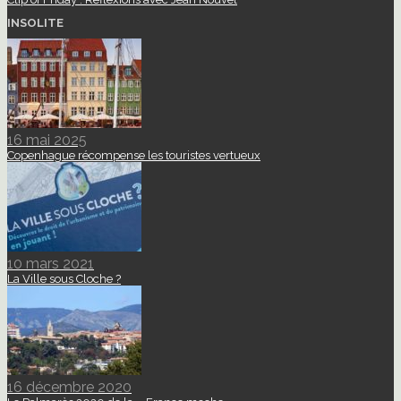
INSOLITE
16 mai 2025
Copenhague récompense les touristes vertueux
10 mars 2021
La Ville sous Cloche ?
16 décembre 2020