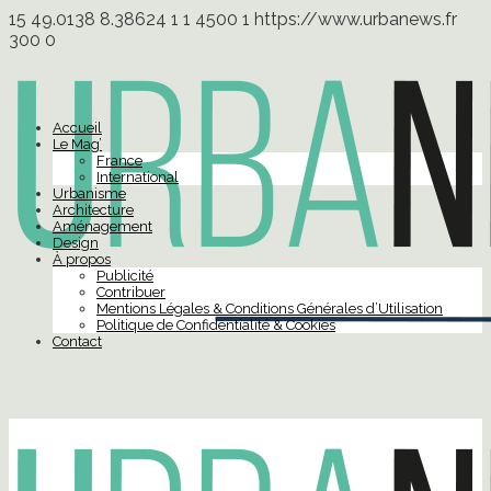
15
49.0138
8.38624
1
1
4500
1
https://www.urbanews.fr
300
0
Accueil
Le Mag’
France
International
Urbanisme
Architecture
Aménagement
Design
À propos
Publicité
Contribuer
Mentions Légales & Conditions Générales d’Utilisation
Politique de Confidentialité & Cookies
Contact