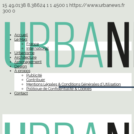
15
49.0138
8.38624
1
1
4500
1
https://www.urbanews.fr
300
0
Accueil
Le Mag’
France
International
Urbanisme
Architecture
Aménagement
Design
À propos
Publicité
Contribuer
Mentions Légales & Conditions Générales d’Utilisation
Politique de Confidentialité & Cookies
Contact