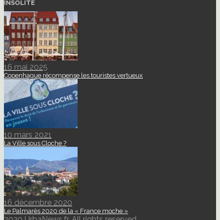
INSOLITE
16 mai 2025
Copenhague récompense les touristes vertueux
10 mars 2021
La Ville sous Cloche ?
16 décembre 2020
Le Palmarès 2020 de la « France moche »
2020 UrbaNews.fr. All rights reserved.