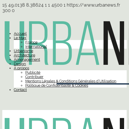
15
49.0138
8.38624
1
1
4500
1
https://www.urbanews.fr
300
0
Accueil
Le Mag’
France
International
Urbanisme
Architecture
Aménagement
Design
À propos
Publicité
Contribuer
Mentions Légales & Conditions Générales d’Utilisation
Politique de Confidentialité & Cookies
Contact