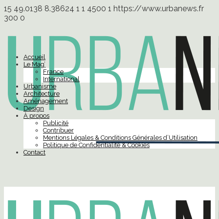
15
49.0138
8.38624
1
1
4500
1
https://www.urbanews.fr
300
0
Accueil
Le Mag’
France
International
Urbanisme
Architecture
Aménagement
Design
À propos
Publicité
Contribuer
Mentions Légales & Conditions Générales d’Utilisation
Politique de Confidentialité & Cookies
Contact