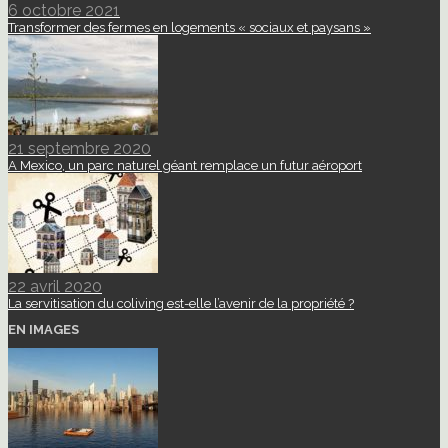
6 octobre 2021
Transformer des fermes en logements « sociaux et paysans »
21 septembre 2020
A Mexico, un parc naturel géant remplace un futur aéroport
22 avril 2020
La servitisation du coliving est-elle l’avenir de la propriété ?
EN IMAGES