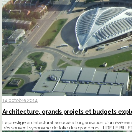
14 octobre 2014
Architecture, grands projets et budgets expl
Le prestige architectural associé à l'organisation d'un événem
très souvent synonyme de folie des grandeurs...
LIRE LE BILLE