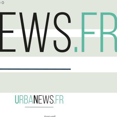
0
0
Accueil