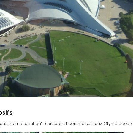
osifs
ent international qu'il soit sportif comme les Jeux Olympiques, 
T