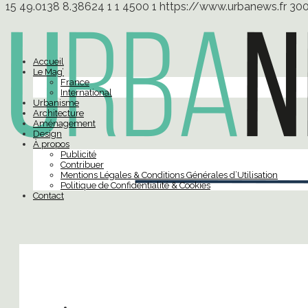
15
49.0138
8.38624
1
1
4500
1
https://www.urbanews.fr
30
Accueil
Le Mag’
France
International
Urbanisme
Architecture
Aménagement
Design
À propos
Publicité
Contribuer
Mentions Légales & Conditions Générales d’Utilisation
Politique de Confidentialité & Cookies
Contact