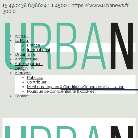
15
49.0138
8.38624
1
1
4500
1
https://www.urbanews.fr
300
0
Accueil
Le Mag’
France
International
Urbanisme
Architecture
Aménagement
Design
À propos
Publicité
Contribuer
Mentions Légales & Conditions Générales d’Utilisation
Politique de Confidentialité & Cookies
Contact