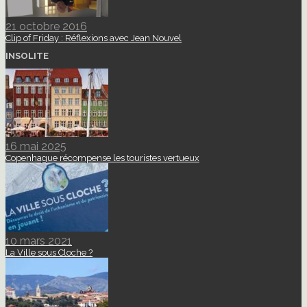
21 octobre 2016
Clip of Friday : Réflexions avec Jean Nouvel
INSOLITE
16 mai 2025
Copenhague récompense les touristes vertueux
10 mars 2021
La Ville sous Cloche ?