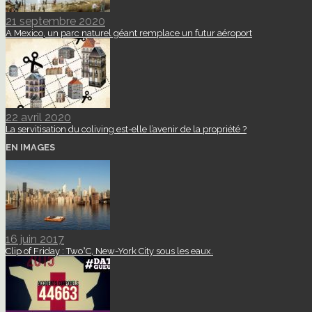
21 septembre 2020
A Mexico, un parc naturel géant remplace un futur aéroport
22 avril 2020
La servitisation du coliving est-elle l’avenir de la propriété ?
EN IMAGES
16 juin 2017
Clip of Friday : Two°C, New-York City sous les eaux.