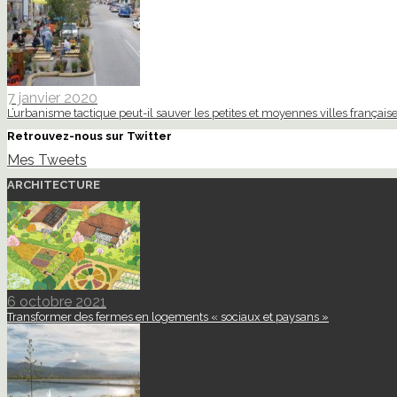
7 janvier 2020
L’urbanisme tactique peut-il sauver les petites et moyennes villes française
Retrouvez-nous sur Twitter
Mes Tweets
ARCHITECTURE
6 octobre 2021
Transformer des fermes en logements « sociaux et paysans »