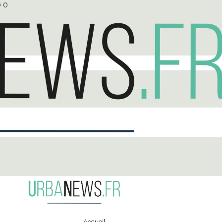
0
0
Accueil