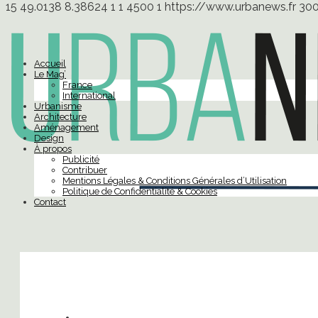
15
49.0138
8.38624
1
1
4500
1
https://www.urbanews.fr
30
Accueil
Le Mag’
France
International
Urbanisme
Architecture
Aménagement
Design
À propos
Publicité
Contribuer
Mentions Légales & Conditions Générales d’Utilisation
Politique de Confidentialité & Cookies
Contact