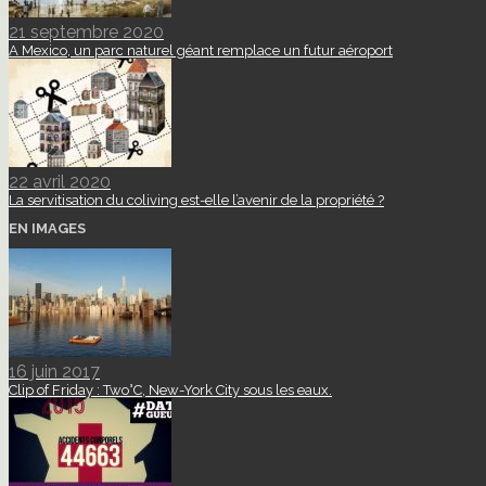
21 septembre 2020
A Mexico, un parc naturel géant remplace un futur aéroport
22 avril 2020
La servitisation du coliving est-elle l’avenir de la propriété ?
EN IMAGES
16 juin 2017
Clip of Friday : Two°C, New-York City sous les eaux.