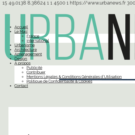
15
49.0138
8.38624
1
1
4500
1
https://www.urbanews.fr
30
Accueil
Le Mag’
France
International
Urbanisme
Architecture
Aménagement
Design
À propos
Publicité
Contribuer
Mentions Légales & Conditions Générales d’Utilisation
Politique de Confidentialité & Cookies
Contact