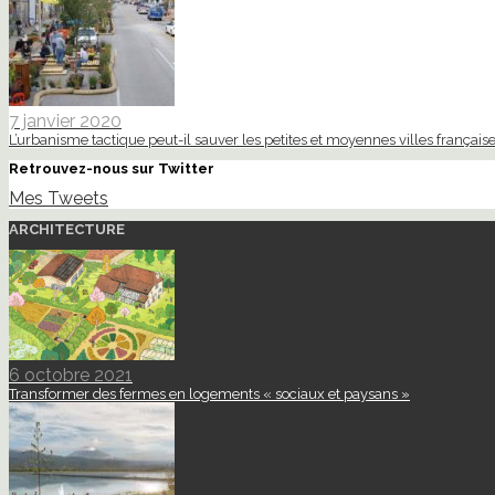
7 janvier 2020
L’urbanisme tactique peut-il sauver les petites et moyennes villes française
Retrouvez-nous sur Twitter
Mes Tweets
ARCHITECTURE
6 octobre 2021
Transformer des fermes en logements « sociaux et paysans »