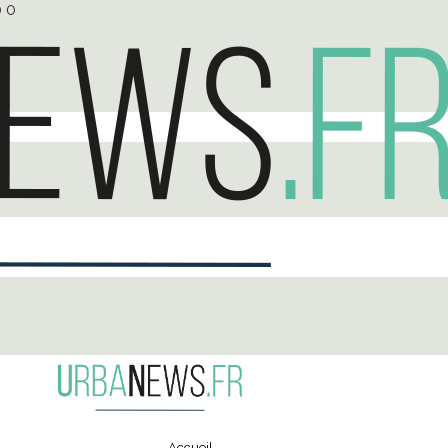
0
0
Accueil