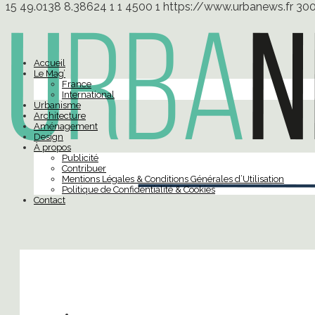
15
49.0138
8.38624
1
1
4500
1
https://www.urbanews.fr
30
Accueil
Le Mag’
France
International
Urbanisme
Architecture
Aménagement
Design
À propos
Publicité
Contribuer
Mentions Légales & Conditions Générales d’Utilisation
Politique de Confidentialité & Cookies
Contact