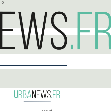
0
0
Accueil