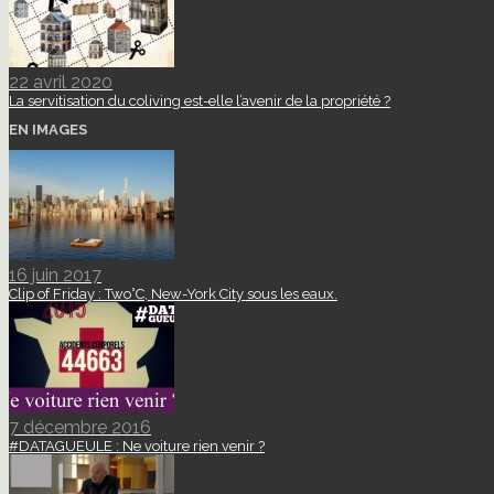
22 avril 2020
La servitisation du coliving est-elle l’avenir de la propriété ?
EN IMAGES
16 juin 2017
Clip of Friday : Two°C, New-York City sous les eaux.
7 décembre 2016
#DATAGUEULE : Ne voiture rien venir ?