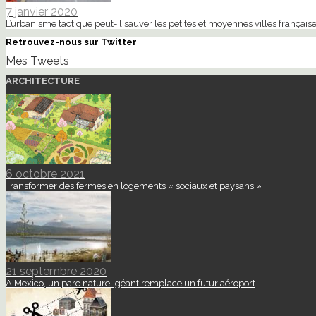
7 janvier 2020
L’urbanisme tactique peut-il sauver les petites et moyennes villes française
Retrouvez-nous sur Twitter
Mes Tweets
ARCHITECTURE
6 octobre 2021
Transformer des fermes en logements « sociaux et paysans »
21 septembre 2020
A Mexico, un parc naturel géant remplace un futur aéroport