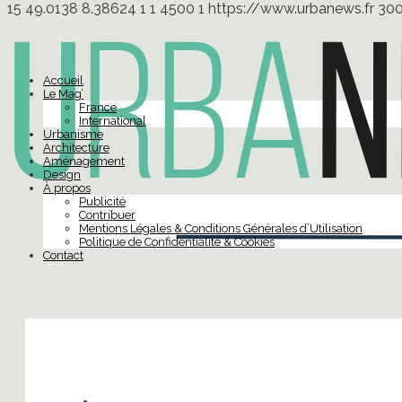
15
49.0138
8.38624
1
1
4500
1
https://www.urbanews.fr
30
Accueil
Le Mag’
France
International
Urbanisme
Architecture
Aménagement
Design
À propos
Publicité
Contribuer
Mentions Légales & Conditions Générales d’Utilisation
Politique de Confidentialité & Cookies
Contact