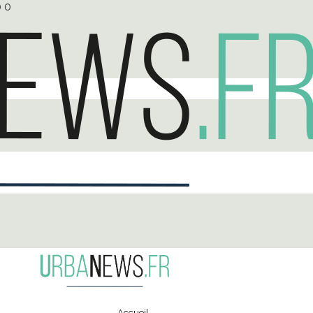
0
0
Accueil