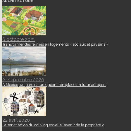
ARCHITECTURE
6 octobre 2021
Transformer des fermes en logements « sociaux et paysans »
21 septembre 2020
A Mexico, un parc naturel géant remplace un futur aéroport
22 avril 2020
La servitisation du coliving est-elle l’avenir de la propriété ?