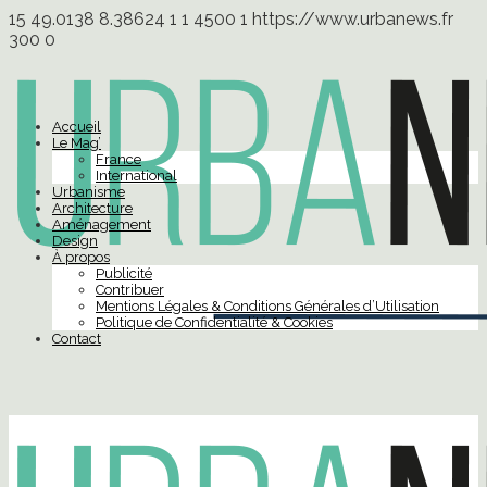
15
49.0138
8.38624
1
1
4500
1
https://www.urbanews.fr
300
0
Accueil
Le Mag’
France
International
Urbanisme
Architecture
Aménagement
Design
À propos
Publicité
Contribuer
Mentions Légales & Conditions Générales d’Utilisation
Politique de Confidentialité & Cookies
Contact