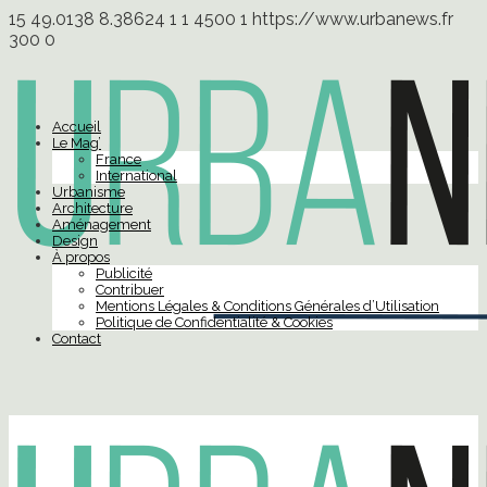
15
49.0138
8.38624
1
1
4500
1
https://www.urbanews.fr
300
0
Accueil
Le Mag’
France
International
Urbanisme
Architecture
Aménagement
Design
À propos
Publicité
Contribuer
Mentions Légales & Conditions Générales d’Utilisation
Politique de Confidentialité & Cookies
Contact