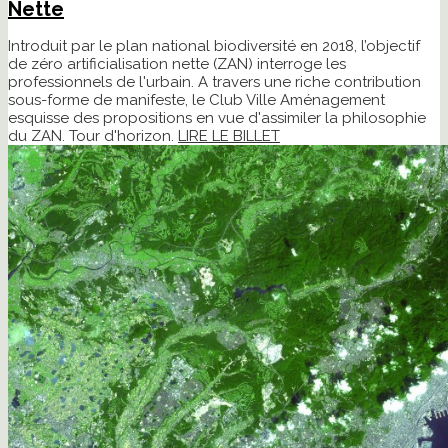
Nette
Introduit par le plan national biodiversité en 2018, l’objectif
de zéro artificialisation nette (ZAN) interroge les
professionnels de l'urbain. A travers une riche contribution
sous-forme de manifeste, le Club Ville Aménagement
esquisse des propositions en vue d'assimiler la philosophie
du ZAN. Tour d'horizon.
LIRE LE BILLET