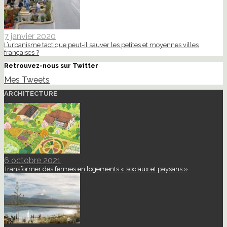
7 janvier 2020
L’urbanisme tactique peut-il sauver les petites et moyennes villes
françaises ?
Retrouvez-nous sur Twitter
Mes Tweets
ARCHITECTURE
6 octobre 2021
Transformer des fermes en logements « sociaux et paysans »