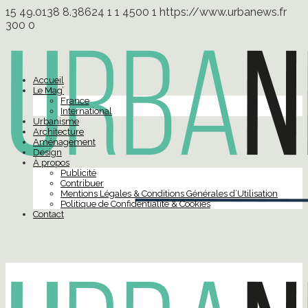
15
49.0138
8.38624
1
1
4500
1
https://www.urbanews.fr
300
0
Accueil
Le Mag’
France
International
Urbanisme
Architecture
Aménagement
Design
À propos
Publicité
Contribuer
Mentions Légales & Conditions Générales d’Utilisation
Politique de Confidentialité & Cookies
Contact