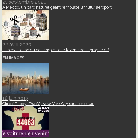
21 septembre 2020
A Mexico, un parc naturel géant remplace un futur aéroport
22 avril 2020
La servitisation du coliving est-elle l’avenir de la propriété ?
EN IMAGES
16 juin 2017
Clip of Friday : Two°C, New-York City sous les eaux.