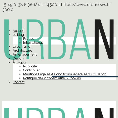
15
49.0138
8.38624
1
1
4500
1
https://www.urbanews.fr
300
0
Accueil
Le Mag’
France
International
Urbanisme
Architecture
Aménagement
Design
À propos
Publicité
Contribuer
Mentions Légales & Conditions Générales d’Utilisation
Politique de Confidentialité & Cookies
Contact