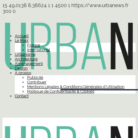
15
49.0138
8.38624
1
1
4500
1
https://www.urbanews.fr
300
0
Accueil
Le Mag’
France
International
Urbanisme
Architecture
Aménagement
Design
À propos
Publicité
Contribuer
Mentions Légales & Conditions Générales d’Utilisation
Politique de Confidentialité & Cookies
Contact