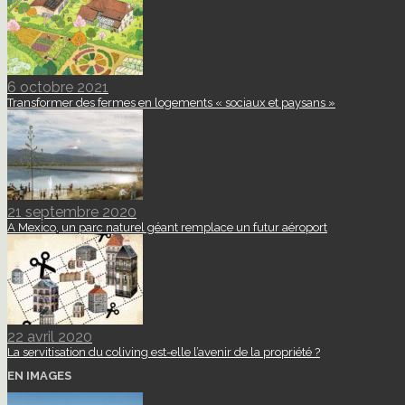
6 octobre 2021
Transformer des fermes en logements « sociaux et paysans »
21 septembre 2020
A Mexico, un parc naturel géant remplace un futur aéroport
22 avril 2020
La servitisation du coliving est-elle l’avenir de la propriété ?
EN IMAGES