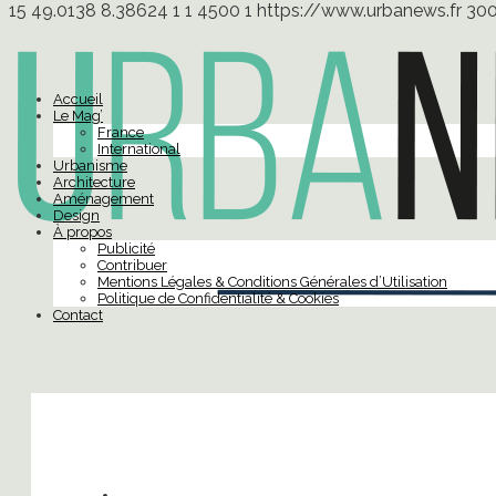
15
49.0138
8.38624
1
1
4500
1
https://www.urbanews.fr
30
Accueil
Le Mag’
France
International
Urbanisme
Architecture
Aménagement
Design
À propos
Publicité
Contribuer
Mentions Légales & Conditions Générales d’Utilisation
Politique de Confidentialité & Cookies
Contact