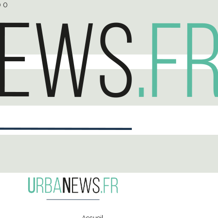
0
0
Accueil