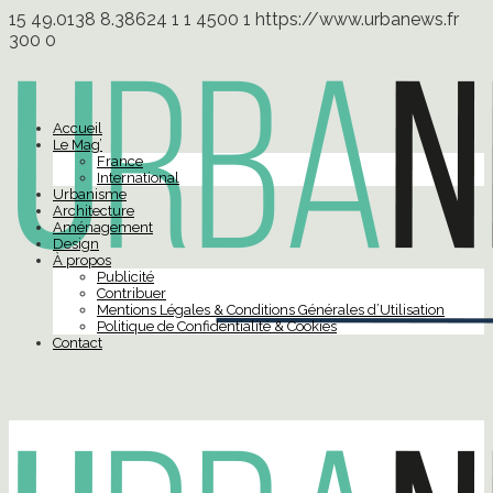
15
49.0138
8.38624
1
1
4500
1
https://www.urbanews.fr
300
0
Accueil
Le Mag’
France
International
Urbanisme
Architecture
Aménagement
Design
À propos
Publicité
Contribuer
Mentions Légales & Conditions Générales d’Utilisation
Politique de Confidentialité & Cookies
Contact