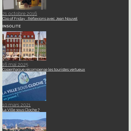
21 octobre 2016
Clip of Friday : Réflexions avec Jean Nouvel
INSOLITE
16 mai 2025
Copenhague récompense les touristes vertueux
10 mars 2021
La Ville sous Cloche ?