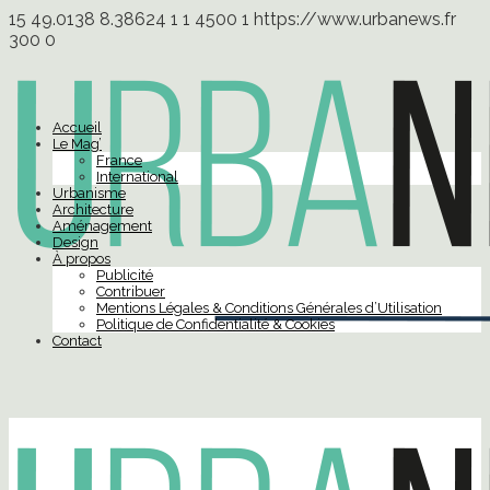
15
49.0138
8.38624
1
1
4500
1
https://www.urbanews.fr
300
0
Accueil
Le Mag’
France
International
Urbanisme
Architecture
Aménagement
Design
À propos
Publicité
Contribuer
Mentions Légales & Conditions Générales d’Utilisation
Politique de Confidentialité & Cookies
Contact