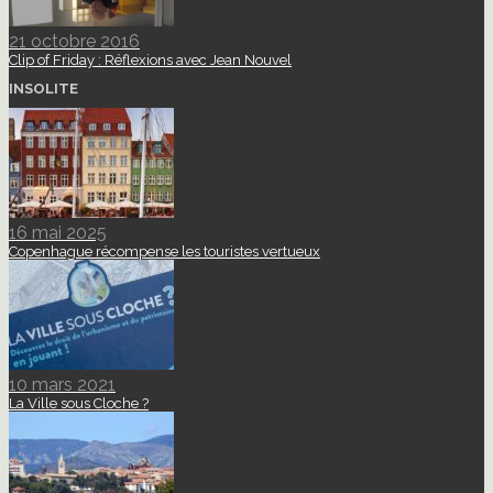
21 octobre 2016
Clip of Friday : Réflexions avec Jean Nouvel
INSOLITE
16 mai 2025
Copenhague récompense les touristes vertueux
10 mars 2021
La Ville sous Cloche ?