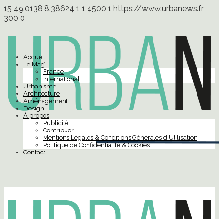
15
49.0138
8.38624
1
1
4500
1
https://www.urbanews.fr
300
0
Accueil
Le Mag’
France
International
Urbanisme
Architecture
Aménagement
Design
À propos
Publicité
Contribuer
Mentions Légales & Conditions Générales d’Utilisation
Politique de Confidentialité & Cookies
Contact