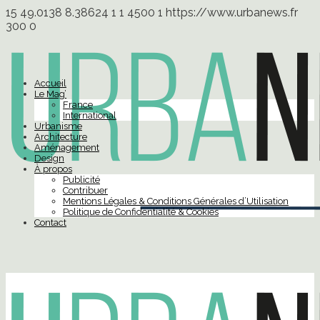
15
49.0138
8.38624
1
1
4500
1
https://www.urbanews.fr
300
0
Accueil
Le Mag’
France
International
Urbanisme
Architecture
Aménagement
Design
À propos
Publicité
Contribuer
Mentions Légales & Conditions Générales d’Utilisation
Politique de Confidentialité & Cookies
Contact