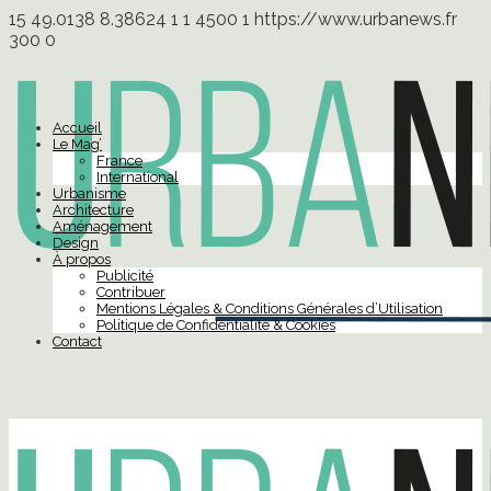
15
49.0138
8.38624
1
1
4500
1
https://www.urbanews.fr
300
0
Accueil
Le Mag’
France
International
Urbanisme
Architecture
Aménagement
Design
À propos
Publicité
Contribuer
Mentions Légales & Conditions Générales d’Utilisation
Politique de Confidentialité & Cookies
Contact