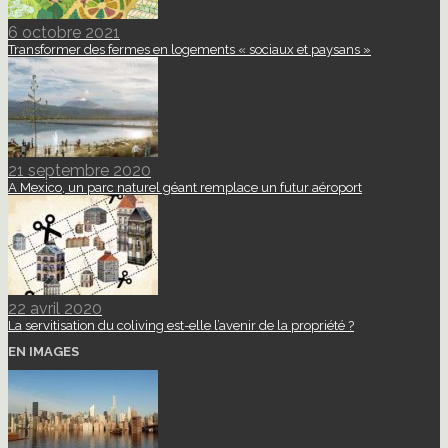
6 octobre 2021
Transformer des fermes en logements « sociaux et paysans »
21 septembre 2020
A Mexico, un parc naturel géant remplace un futur aéroport
22 avril 2020
La servitisation du coliving est-elle l’avenir de la propriété ?
EN IMAGES