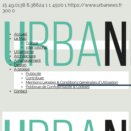
15
49.0138
8.38624
1
1
4500
1
https://www.urbanews.fr
300
0
Accueil
Le Mag’
France
International
Urbanisme
Architecture
Aménagement
Design
À propos
Publicité
Contribuer
Mentions Légales & Conditions Générales d’Utilisation
Politique de Confidentialité & Cookies
Contact