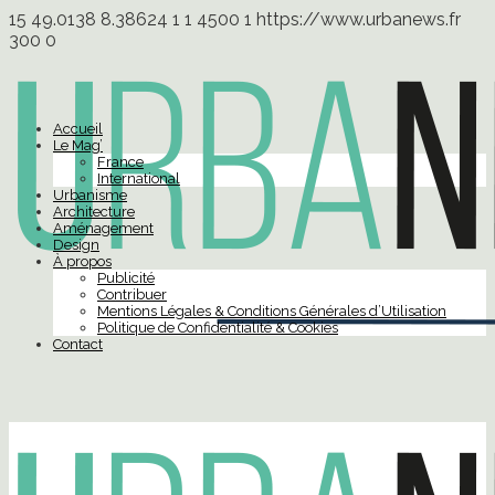
15
49.0138
8.38624
1
1
4500
1
https://www.urbanews.fr
300
0
Accueil
Le Mag’
France
International
Urbanisme
Architecture
Aménagement
Design
À propos
Publicité
Contribuer
Mentions Légales & Conditions Générales d’Utilisation
Politique de Confidentialité & Cookies
Contact