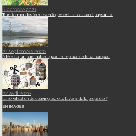
6 octobre 2021
Transformer des fermes en logements « sociaux et paysans »
21 septembre 2020
A Mexico, un parc naturel géant remplace un futur aéroport
22 avril 2020
La servitisation du coliving est-elle l’avenir de la propriété ?
EN IMAGES