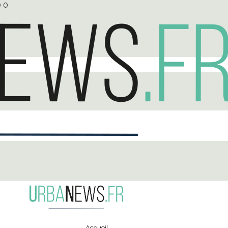
0
0
Accueil