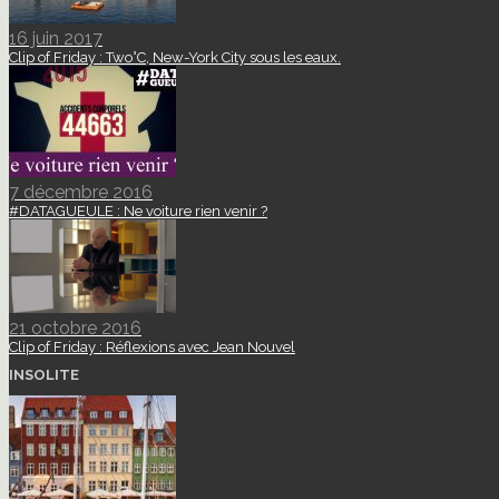
16 juin 2017
Clip of Friday : Two°C, New-York City sous les eaux.
7 décembre 2016
#DATAGUEULE : Ne voiture rien venir ?
21 octobre 2016
Clip of Friday : Réflexions avec Jean Nouvel
INSOLITE