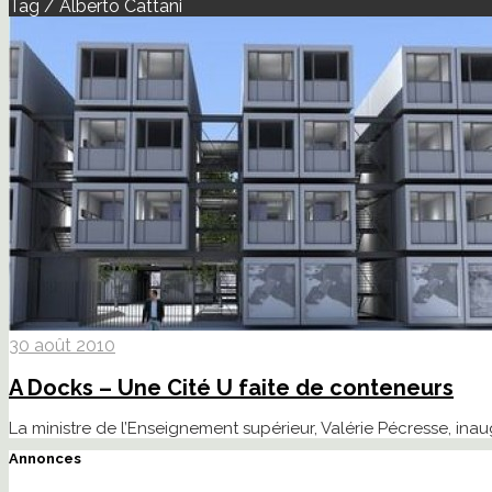
Tag / Alberto Cattani
30 août 2010
A Docks – Une Cité U faite de conteneurs
La ministre de l’Enseignement supérieur, Valérie Pécresse, ina
Annonces