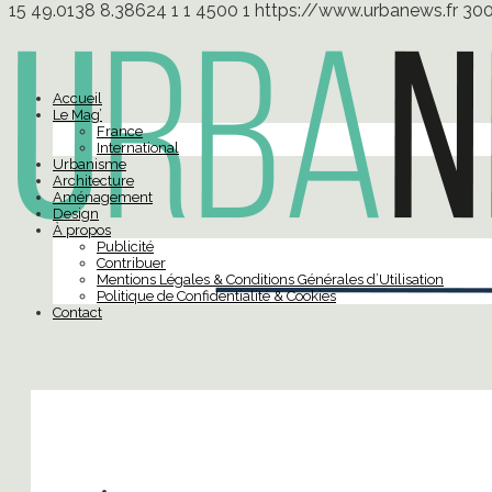
15
49.0138
8.38624
1
1
4500
1
https://www.urbanews.fr
30
Accueil
Le Mag’
France
International
Urbanisme
Architecture
Aménagement
Design
À propos
Publicité
Contribuer
Mentions Légales & Conditions Générales d’Utilisation
Politique de Confidentialité & Cookies
Contact