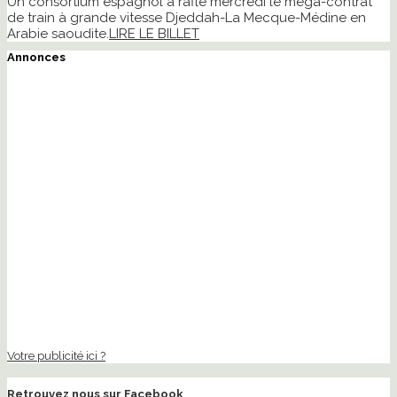
Un consortium espagnol a raflé mercredi le méga-contrat
de train à grande vitesse Djeddah-La Mecque-Médine en
Arabie saoudite.
LIRE LE BILLET
Annonces
Votre publicité ici ?
Retrouvez nous sur Facebook