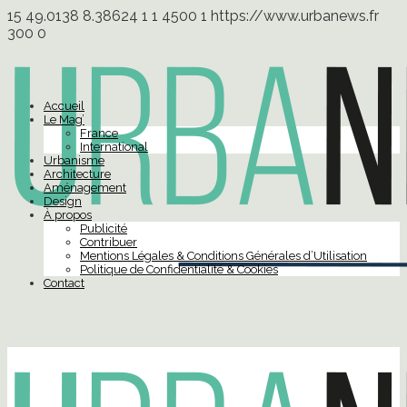
15
49.0138
8.38624
1
1
4500
1
https://www.urbanews.fr
300
0
Accueil
Le Mag’
France
International
Urbanisme
Architecture
Aménagement
Design
À propos
Publicité
Contribuer
Mentions Légales & Conditions Générales d’Utilisation
Politique de Confidentialité & Cookies
Contact