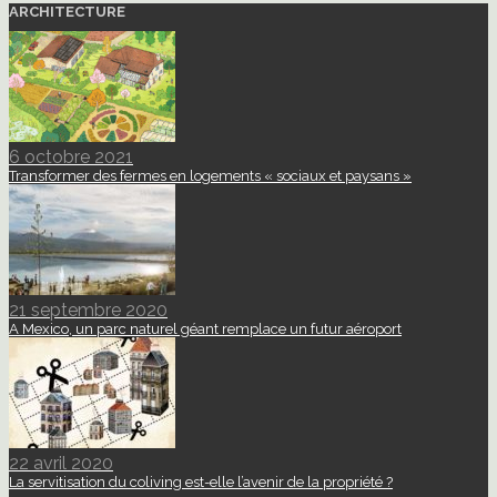
ARCHITECTURE
6 octobre 2021
Transformer des fermes en logements « sociaux et paysans »
21 septembre 2020
A Mexico, un parc naturel géant remplace un futur aéroport
22 avril 2020
La servitisation du coliving est-elle l’avenir de la propriété ?