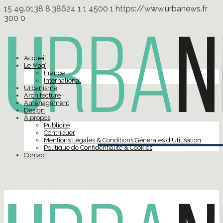
15
49.0138
8.38624
1
1
4500
1
https://www.urbanews.fr
300
0
Accueil
Le Mag’
France
International
Urbanisme
Architecture
Aménagement
Design
À propos
Publicité
Contribuer
Mentions Légales & Conditions Générales d’Utilisation
Politique de Confidentialité & Cookies
Contact