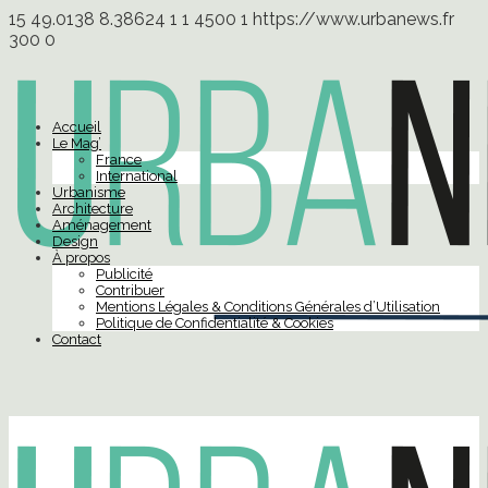
15
49.0138
8.38624
1
1
4500
1
https://www.urbanews.fr
300
0
Accueil
Le Mag’
France
International
Urbanisme
Architecture
Aménagement
Design
À propos
Publicité
Contribuer
Mentions Légales & Conditions Générales d’Utilisation
Politique de Confidentialité & Cookies
Contact