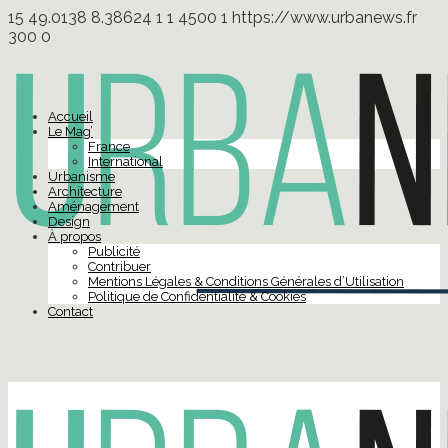
15
49.0138
8.38624
1
1
4500
1
https://www.urbanews.fr
300
0
Accueil
Le Mag’
France
International
Urbanisme
Architecture
Aménagement
Design
À propos
Publicité
Contribuer
Mentions Légales & Conditions Générales d’Utilisation
Politique de Confidentialité & Cookies
Contact