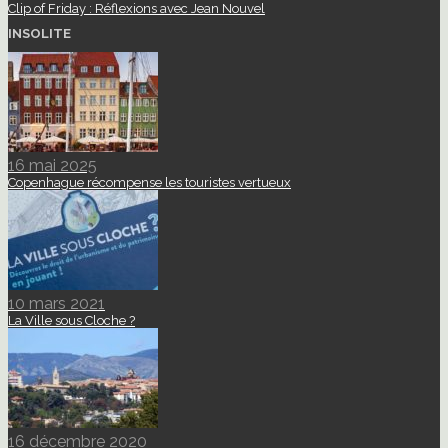
Clip of Friday : Réflexions avec Jean Nouvel
INSOLITE
16 mai 2025
Copenhague récompense les touristes vertueux
10 mars 2021
La Ville sous Cloche ?
16 décembre 2020