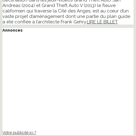
déclinaison dans les jeux-vidéos Grand Theft Auto San
Andreas (2004) et Grand Theft Auto V (2013) le fleuve
californien qui traverse la Cité des Anges, est au cœur d’un
vaste projet d’aménagement dont une partie du plan guide
a été confiée à l’architecte Frank Gehry.
LIRE LE BILLET
Annonces
Votre publicité ici ?