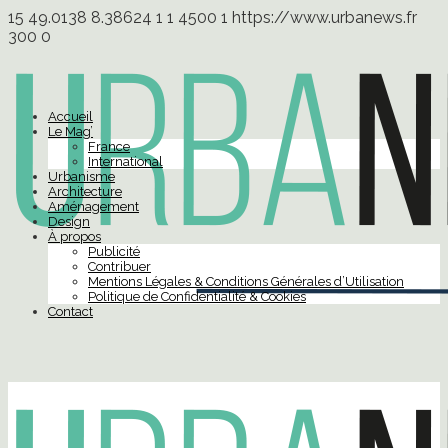
15
49.0138
8.38624
1
1
4500
1
https://www.urbanews.fr
300
0
Accueil
Le Mag’
France
International
Urbanisme
Architecture
Aménagement
Design
À propos
Publicité
Contribuer
Mentions Légales & Conditions Générales d’Utilisation
Politique de Confidentialité & Cookies
Contact